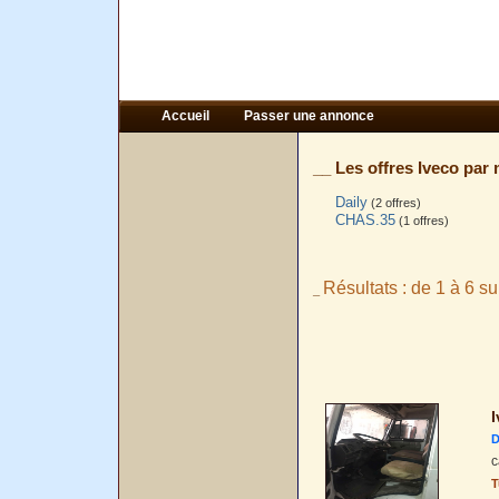
Accueil
Passer une annonce
__ Les offres Iveco par
Daily
(2 offres)
CHAS.35
(1 offres)
Résultats : de 1 à 6 su
_
I
D
c
T