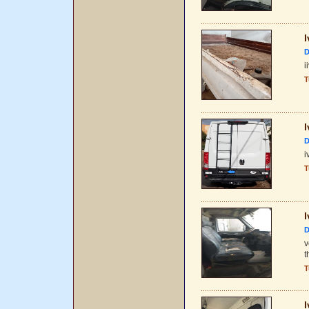
I
D
i
T
I
D
i
T
I
D
v
t
T
I