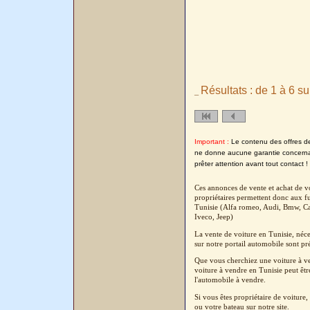
Résultats : de 1 à 6 su
_
Important :
Le contenu des offres de l
ne donne aucune garantie concernant
prêter attention avant tout contact !
Ces annonces de vente et achat de vo
propriétaires permettent donc aux fu
Tunisie (Alfa romeo, Audi, Bmw, Cad
Iveco, Jeep)
La vente de voiture en Tunisie, néc
sur notre portail automobile sont pré
Que vous cherchiez une voiture à ven
voiture à vendre en Tunisie peut êtr
l'automobile à vendre.
Si vous êtes propriétaire de voitur
ou votre bateau sur notre site.