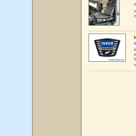
G
T
I
D
a
p
5
T