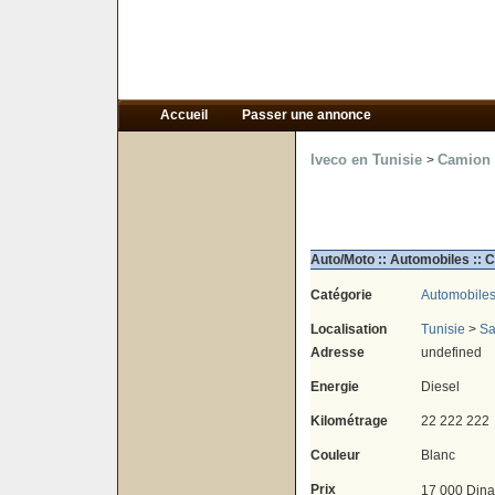
Accueil
Passer une annonce
Iveco en Tunisie
Camion f
>
Auto/Moto :: Automobiles :: C
Catégorie
Automobile
Localisation
Tunisie
>
Sa
Adresse
undefined
Energie
Diesel
Kilométrage
22 222 222
Couleur
Blanc
Prix
17 000 Dina