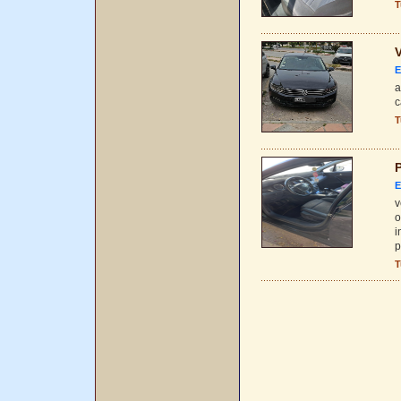
T
V
E
a
c
T
P
E
v
o
i
p
T