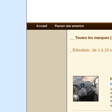
Accueil
Passer une annonce
__ Toutes les marques 
Résultats : de 1 à 10 s
_
F
E
a
e
l
l
T