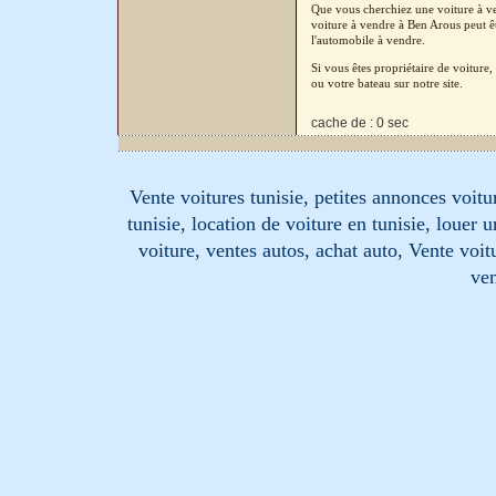
Que vous cherchiez une voiture à ven
voiture à vendre à Ben Arous peut êt
l'automobile à vendre.
Si vous êtes propriétaire de voitur
ou votre bateau sur notre site.
cache de : 0 sec
Vente voitures tunisie, petites annonces voitur
tunisie, location de voiture en tunisie, louer 
voiture, ventes autos, achat auto, Vente voitu
ven