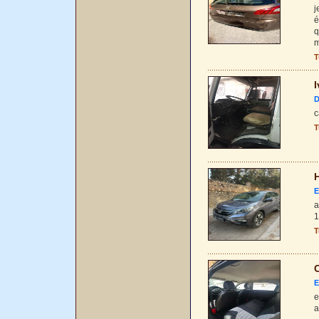
j
é
q
m
T
I
D
c
T
E
a
1
T
C
E
e
a