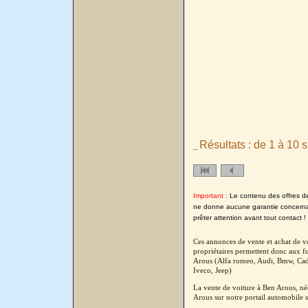
Résultats : de 1 à 10 s
_
Important :
Le contenu des offres de l
ne donne aucune garantie concernant
prêter attention avant tout contact !
Ces annonces de vente et achat de vo
propriétaires permettent donc aux fu
Arous (Alfa romeo, Audi, Bmw, Cadi
Iveco, Jeep)
La vente de voiture à Ben Arous, né
Arous sur notre portail automobile s