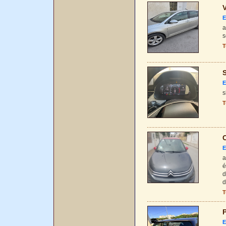
V
E
a
s
T
S
E
s
T
C
E
a
é
d
d
T
P
E