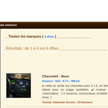
une annonce
__ Toutes les marques (
) __________________
4 offres
Résultats : de 1 à 4 sur 4 offres
_
_________________________________
Chevrolet - Aveo
Essence - 02/2 - 6 CV - 288 km
je mets en vente ma chevrolet aveo lt 1.5, en trè
idéale pour un usage quotidien. ✔️ couleur 
motorisation : 1.5 essence, économique et fiable ✔️
nive
[...]
Tunisie
-
Hammam Sousse
-
El Kantaoui