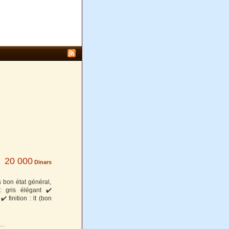
20 000
Dinars
s bon état général,
: gris élégant ✔️
 finition : lt (bon