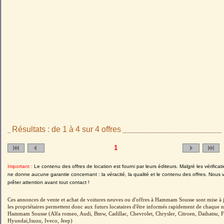
Résultats : de 1 à 4 sur 4 offres
_
_________________________________
1
Important :
Le contenu des offres de location est fourni par leurs éditeurs. Malgré les vérifica
ne donne aucune garantie concernant : la véracité, la qualité et le contenu des offres. Nous 
prêter attention avant tout contact !
Ces annonces de vente et achat de voitures neuves ou d'offres à Hammam Sousse sont mise à j
les propriétaires permettent donc aux futurs locataires d'être informés rapidement de chaque n
Hammam Sousse (Alfa romeo, Audi, Bmw, Cadillac, Chevrolet, Chrysler, Citroen, Daihatsu, 
Hyundai,Isuzu, Iveco, Jeep)