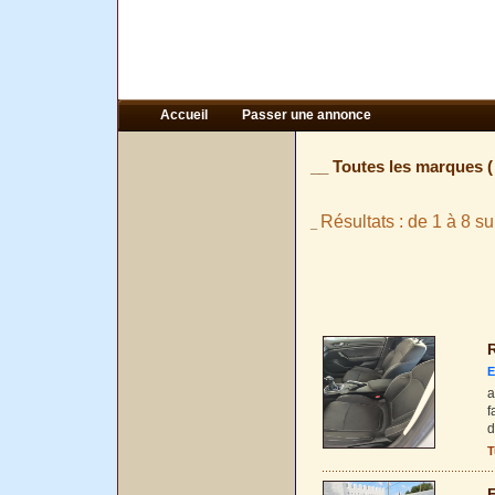
Accueil
Passer une annonce
__ Toutes les marques 
Résultats : de 1 à 8 su
_
R
E
a
f
d
T
F