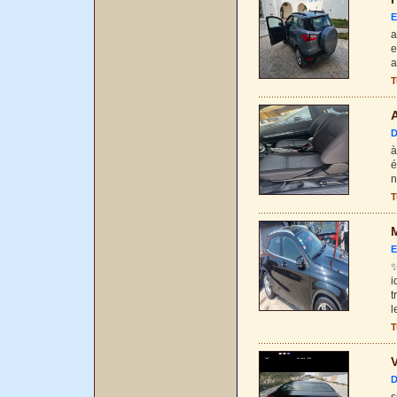
E
a
e
a
T
A
D
à
é
n
T
E
✨
i
t
l
T
V
D