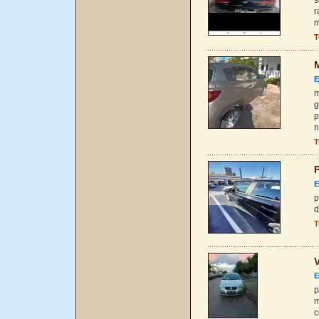
s
r
m
T
M
E
m
g
p
n
T
P
E
p
d
T
V
E
p
m
c