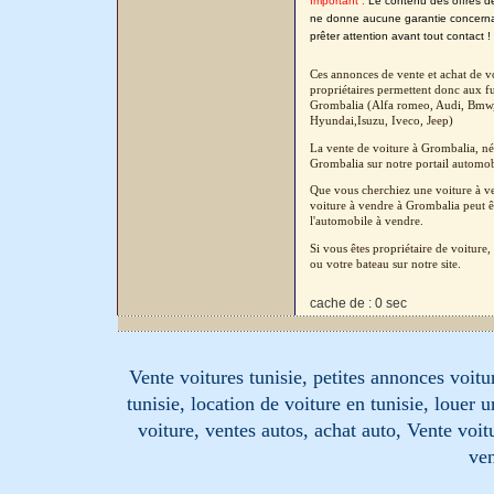
Important :
Le contenu des offres de l
ne donne aucune garantie concernant
prêter attention avant tout contact !
Ces annonces de vente et achat de vo
propriétaires permettent donc aux fu
Grombalia (Alfa romeo, Audi, Bmw, 
Hyundai,Isuzu, Iveco, Jeep)
La vente de voiture à Grombalia, né
Grombalia sur notre portail automobi
Que vous cherchiez une voiture à ve
voiture à vendre à Grombalia peut êt
l'automobile à vendre.
Si vous êtes propriétaire de voitur
ou votre bateau sur notre site.
cache de : 0 sec
Vente voitures tunisie, petites annonces voitur
tunisie, location de voiture en tunisie, louer 
voiture, ventes autos, achat auto, Vente voitu
ven