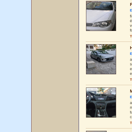
F
E
f
é
v
f
T
H
E
a
s
e
e
T
M
E
a
m
t
c
T