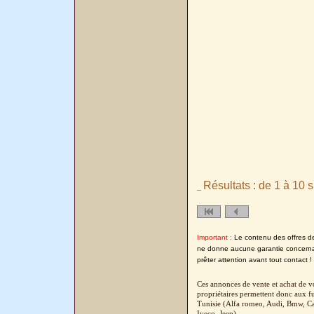
Résultats : de 1 à 10 s
_
Important :
Le contenu des offres de l
ne donne aucune garantie concernant
prêter attention avant tout contact !
Ces annonces de vente et achat de vo
propriétaires permettent donc aux fu
Tunisie (Alfa romeo, Audi, Bmw, Cad
Iveco, Jeep)