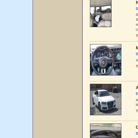
N
D
4
4
r
c
T
M
E
s
T
A
E
a
l
T
C
E