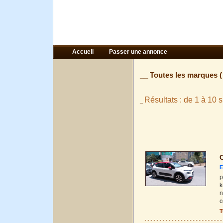
Accueil
Passer une annonce
__ Toutes les marques 
Résultats : de 1 à 10 s
_
C
E
p
k
n
c
T