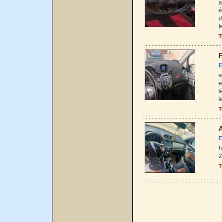
a
é
d
f
T
F
E
a
e
l
l
T
A
E
h
2
T