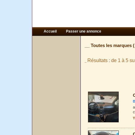
Accueil
Passer une annonce
__ Toutes les marques 
Résultats : de 1 à 5 su
_
C
D
a
c
T
C