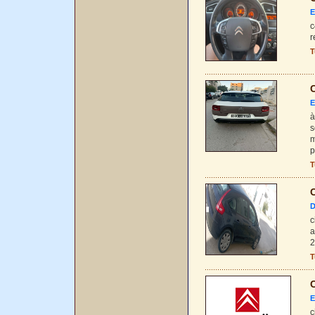
E
c
r
T
C
E
à
s
m
p
T
C
D
c
a
2
T
C
E
c