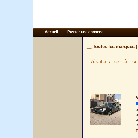
Accueil
Passer une annonce
__ Toutes les marques 
Résultats : de 1 à 1 su
_
V
E
p
p
a
r
T