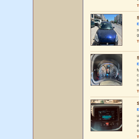
T
S
E
s
g
T
S
E
f
c
c
m
T
S
E
u
e
é
s
T