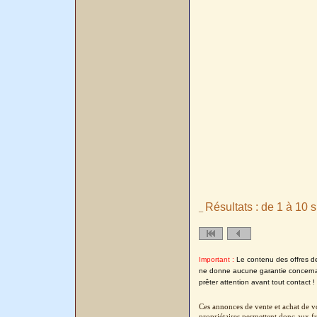
Résultats : de 1 à 10 s
_
Important :
Le contenu des offres de l
ne donne aucune garantie concernant
prêter attention avant tout contact !
Ces annonces de vente et achat de vo
propriétaires permettent donc aux fu