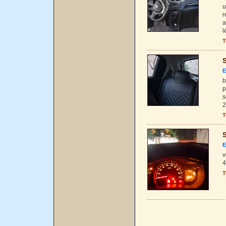
u
r
a
l
T
S
E
b
p
s
2
T
S
E
v
4
T