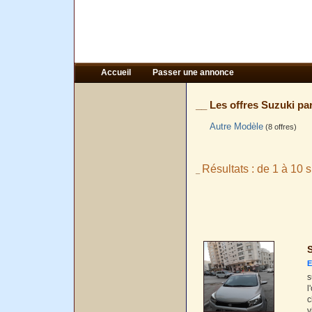
Accueil
Passer une annonce
__ Les offres Suzuki pa
Autre Modèle
(8 offres)
Résultats : de 1 à 10 s
_
S
E
s
l
c
v