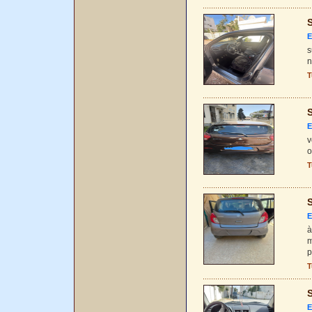
S
E
s
n
T
S
E
v
o
T
S
E
à
m
p
T
S
E